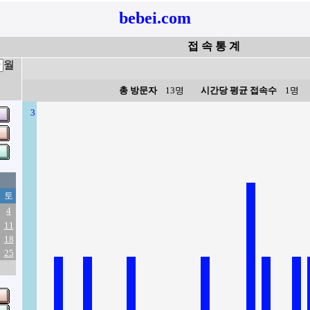
bebei.com
접 속 통 계
월
총 방문자
13명
시간당 평균 접속수
1명
3
토
4
11
18
25