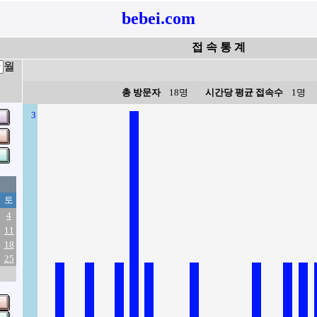
bebei.com
접 속 통 계
월
총 방문자
18명
시간당 평균 접속수
1명
3
토
4
11
18
25