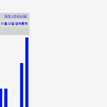
제작: (주)아사달
11월 22일 접속통계