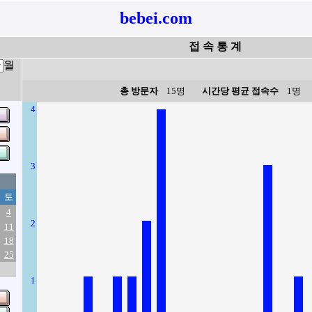
bebei.com
접 속 통 계
월
총 방문자
15명
시간당 평균 접속수
1명
4
3
토
4
2
11
18
25
1