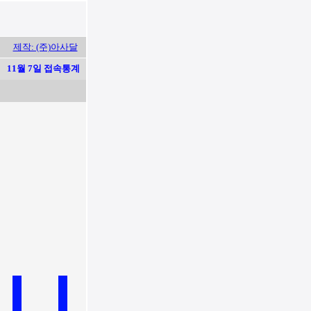
제작: (주)아사달
11월 7일 접속통계