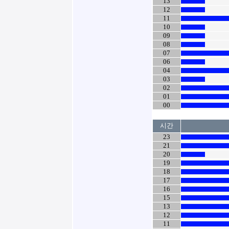
13
12
11
10
09
08
07
06
04
03
02
01
00
시간
23
21
20
19
18
17
16
15
13
12
11