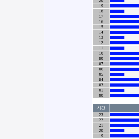
20
19
18
17
16
15
14
13
12
11
10
09
07
06
05
04
03
01
00
시간
23
22
21
20
19