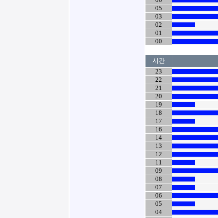
05
03
02
01
00
시간
23
22
21
20
19
18
17
16
14
13
12
11
09
08
07
06
05
04