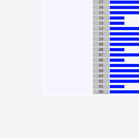
17
16
15
14
13
12
11
10
09
08
07
06
05
04
03
02
01
00