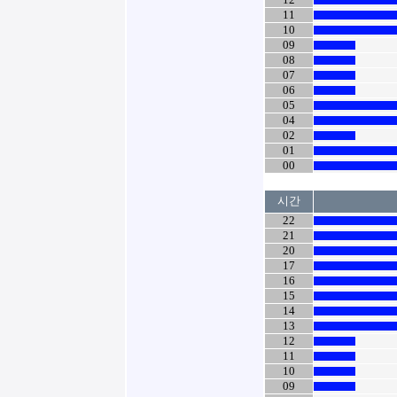
11
10
09
08
07
06
05
04
02
01
00
시간
22
21
20
17
16
15
14
13
12
11
10
09