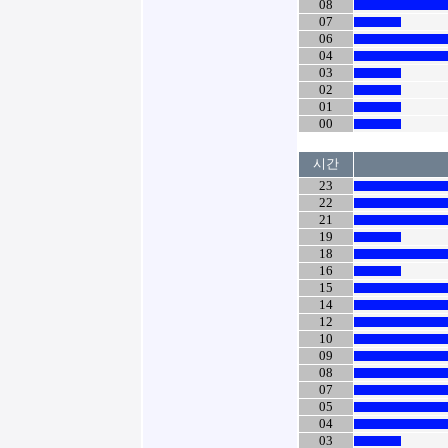
08
07
06
04
03
02
01
00
시간
23
22
21
19
18
16
15
14
12
10
09
08
07
05
04
03