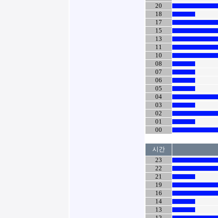
20
18
17
15
13
11
10
08
07
06
05
04
03
02
01
00
시간
23
22
21
19
16
14
13
12