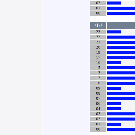
02
01
00
시간
23
22
21
20
19
17
16
15
13
12
10
09
08
07
06
04
03
02
01
00