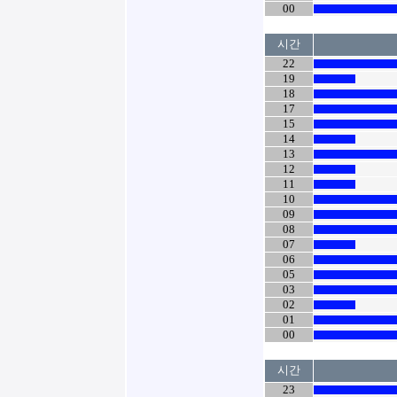
00
시간
22
19
18
17
15
14
13
12
11
10
09
08
07
06
05
03
02
01
00
시간
23